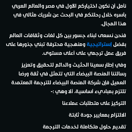
نأمل أن نكون اختياركم الأول في مصر والعالم العربي
بأسره خلال رحلتكم في البحث عن شريك مثالي في
هذا المجال.
فنحن نسعى لبناء جسور بين كل لغات وثقافات العالم
بفضل
إستراتيجية
ومنهجية محترفة تبني جذورها على
فريق عمل ترجمي على أعلى مستوى.
وفي إطار سعينا الحثيث والدائم لتحقيق وتعزيز
رسالتنا المنصة البيضاء التي تتمثل في ثقة ورضا
العميل فإن شركة المنصة البيضاء للترجمة المعتمدة
تلتزم بمباديء أساسية، ألا وهي :-
التركيز على متطلبات عملاءنا
الالتزام بمعايير جودة ثابتة
تقديم حلول متكاملة لخدمات الترجمة